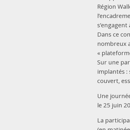
Région Wallo
l’encadreme
s’engagent à
Dans ce cont
nombreux aut
« plateform
Sur une parc
implantés :
couvert, ess
Une journée
le 25 juin 
La participa
(en matinée