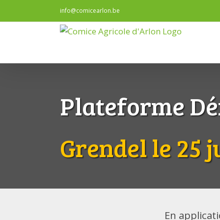
Passer
info@comicearlon.be
au
contenu
Plateforme D
Grendel le 25 j
En applicat