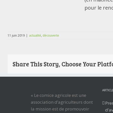
pour le ren
11 juin 2019
|
actualité
,
découverte
Share This Story, Choose Your Plat
ARTICL
« Le comice agricole est une
association d’agriculteurs dont
Pre
la mission est de promouvoir
d’av