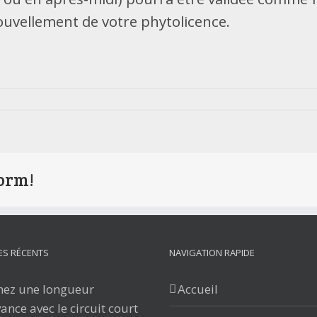
ouvellement de votre phytolicence.
form!
ES RÉCENTS
NAVIGATION RAPIDE
nez une longueur
Accueil
ance avec le circuit court