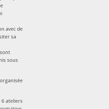
re
i
on avec de
siter sa
 sont
mis sous
 organisée
 6 ateliers
formation