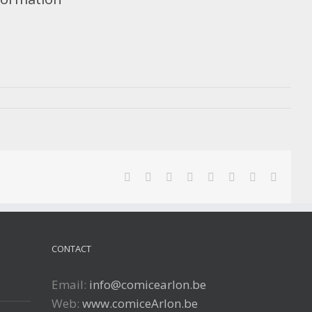
Facebook
Twitter
Reddit
LinkedIn
Tumblr
Pinterest
Vk
Email
CONTACT
Email:
info@comicearlon.be
Web:
www.comiceArlon.be