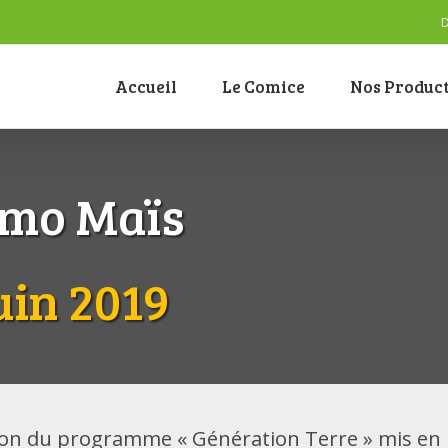
D
Accueil
Le Comice
Nos Produc
émo Maïs
uin 2019
ion du programme « Génération Terre » mis en p